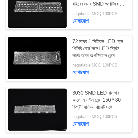
বাইরের জন্য SMD অপটিক্যাল
লেন্স
negotiable MOQ:100PCS
সাইটম্যাপ
যোগাযোগ
15
গোপনীয়তা
লিনিয়ার LED লেন্স
72 মধ্যে 1 সিলিকন LED লেন্স
নীতি
পিসিবি বোর্ড সঙ্গে LED স্ট্রিট
লাইট জন্য অপটিক্যাল লেন্স
negotiable MOQ:100PCS
যোগাযোগ
15
3030 SMD LED রাস্তার
আলো মডিউল লেন্স 150 * 80
চাঙ্গ LED লেন্স
ডিগ্রী সিলিকন গাসেট সঙ্গে
negotiable MOQ:100PCS
যোগাযোগ