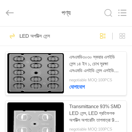
Spark
Optics
Technology
পণ্য
Co.,
LTD.
All
Rights
Reserved.
বাড়ি
73
LED অপটিক্স লেন্স
LED অপটিক্স লেন্স
পণ্য
এসএমডি৩০৩০ স্কয়ার এলইডি
লেন্স ১৪ ইন ১, চোখ সুরক্ষা
আমাদের
এসএমডি এলইডি লেন্স এলইডি
সম্বন্ধে
স্ট্রিট লাইটিং এর জন্য
negotiable MOQ:100PCS
যোগাযোগ
29
কারখানা
পরিদর্শন
Transmittance 93% SMD
LED স্ট্রিট লাইট লেন্স
LED লেন্স, LED প্রতিফলক
অপটিক্স অপারেটিং তাপমাত্রা 90
গুণমান
℃ নিচে
negotiable MOQ:100PCS