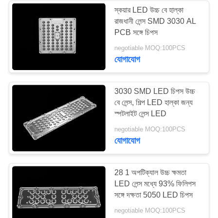
স্কয়ার LED উচ্চ বে হাল্কা
রাজধানী লেন্স SMD 3030 AL
24
PCB সঙ্গে চিপস
negotiable MOQ:100PCS
PMMA LED লেন্স
যোগাযোগ
3030 SMD LED চিপস উচ্চ
বে লেন্স, শিল্প LED হাল্কা জন্য
স্পটলাইট লেন্স LED
28
negotiable MOQ:100PCS
যোগাযোগ
LED হাল্কা লেন্স
28 1 অপটিক্যাল উচ্চ ক্ষমতা
LED লেন্স মধ্যে 93% ফিলিপস
সঙ্গে দক্ষতা 5050 LED চিপস
negotiable MOQ:100PCS