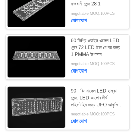
রাজধানী লেন্স 28 1
negotiable MOQ:100PCS
সাইটম্যাপ
যোগাযোগ
15
গোপনীয়তা
লিনিয়ার LED লেন্স
60 ডিগ্রি ওয়াইড এঙ্গেল LED
নীতি
লেন্স 72 LED উচ্চ বে নয় জন্য
1 PMMA উপাদান
negotiable MOQ:100PCS
যোগাযোগ
15
90 ° বিম এঙ্গেল LED হাল্কা
লেন্স, LED আলোর দীর্ঘ
চাঙ্গ LED লেন্স
লাইফটাইম জন্য UFO আকৃতির
অপটিক্স
negotiable MOQ:100PCS
যোগাযোগ