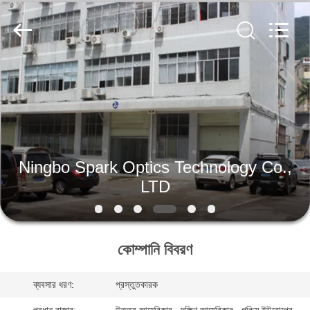
Spark
Optics
Technology
Co.,
LTD.
All
Rights
Reserved.
বাড়ি
পণ্য
আমাদের
Ningbo Spark Optics Technology Co.,
সম্বন্ধে
LTD
কারখানা
কোম্পানি বিবরণ
পরিদর্শন
ব্যবসার ধরণ:
প্রস্তুতকারক
গুণমান
প্রধান বাজার:
উত্তর আমেরিকার , দক্ষিণ আমেরিকার , পশ্চিম ইউরোপের ,