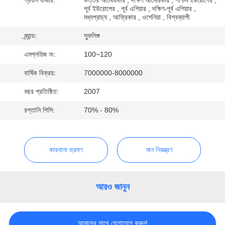
নিয়ন্ত্রণ
পূর্ব ইউরোপের , পূর্ব এশিয়ার , দক্ষিণ-পূর্ব এশিয়ার ,
মধ্যপ্রাচ্য , আফ্রিকার , ওশেনিয়া , বিশ্বব্যাপী
ব্র্যান্ড:
স্ফুলিঙ্গ
আমাদের
সাথে
এমপ্লয়িজ নং:
100~120
যোগাযোগ
বার্ষিক বিক্রয়:
7000000-8000000
বছর প্রতিষ্ঠিত:
2007
খবর
রপ্তানি পিসি:
70% - 80%
মামলা
কারখানা ভ্রমণ
মান নিয়ন্ত্রণ
একটি
উদ্ধৃতি
আরও জানুন
অনুরোধ
করুন
আমাদের সাথে যোগাযোগ করুন!