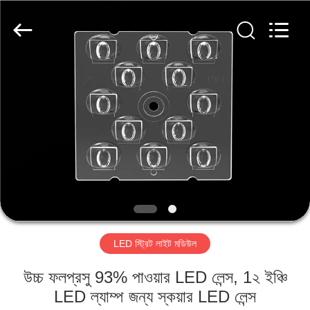
Spark
Optics
Technology
Co.,
LTD.
All
Rights
Reserved.
বাড়ি
পণ্য
আমাদের
সম্বন্ধে
কারখানা
LED স্ট্রিট লাইট মডিউল
পরিদর্শন
উচ্চ ফলপ্রসু 93% পাওয়ার LED লেন্স, 1২ ইঞ্চি
গুণমান
LED ল্যাম্প জন্য স্কয়ার LED লেন্স