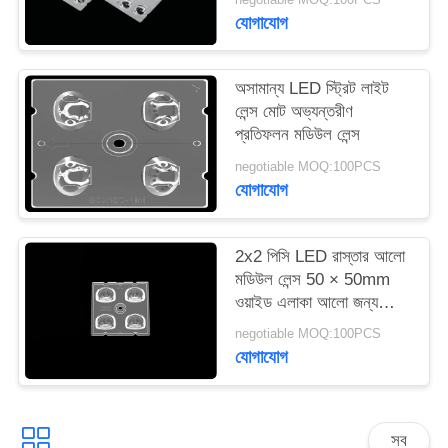
যোগাযোগ
সাইটম্যাপ
অসামান্য LED স্ট্রিট লাইট
লেন্স মোট অভ্যন্তরীণ
গোপনীয়তা
প্রতিফলন মডিউল লেন্স
নীতি
negotiable MOQ:100PCS
যোগাযোগ
2x2 পিসি LED রাস্তার আলো
মডিউল লেন্স 50 × 50mm
ওয়াইড এলাকা আলো জন্য
আকার
negotiable MOQ:100PCS
যোগাযোগ
সব