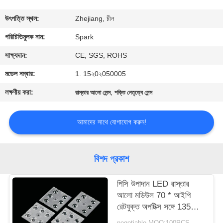
নিয়ন্ত্রণ
উৎপত্তি স্থল:
Zhejiang, চীন
আমাদের
পরিচিতিমুলক নাম:
Spark
সাথে
সাক্ষ্যদান:
CE, SGS, ROHS
যোগাযোগ
মডেল নম্বার:
1. 15২0২050005
লক্ষণীয় করা:
,
রাস্তার আলো লেন্স
শক্তি নেতৃত্বে লেন্স
খবর
আমাদের সাথে যোগাযোগ করুন!
মামলা
বিশদ প্রকাশ
একটি
উদ্ধৃতি
পিসি উপাদান LED রাস্তার
আলো মডিউল 70 * আইপি
অনুরোধ
রেটযুক্ত অপটিক্স সঙ্গে 135
করুন
ডিগ্রী
negotiable MOQ:100PCS