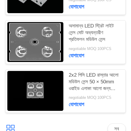
যোগাযোগ
সাইটম্যাপ
অসামান্য LED স্ট্রিট লাইট
লেন্স মোট অভ্যন্তরীণ
গোপনীয়তা
প্রতিফলন মডিউল লেন্স
নীতি
negotiable MOQ:100PCS
যোগাযোগ
2x2 পিসি LED রাস্তার আলো
মডিউল লেন্স 50 × 50mm
ওয়াইড এলাকা আলো জন্য
আকার
negotiable MOQ:100PCS
যোগাযোগ
সব