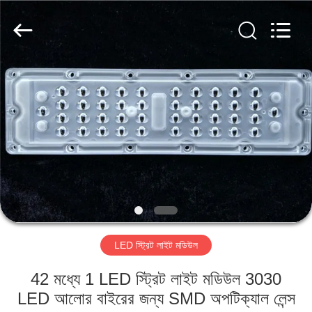
Spark
Optics
Technology
Co.,
LTD.
All
Rights
Reserved.
বাড়ি
পণ্য
আমাদের
সম্বন্ধে
কারখানা
LED স্ট্রিট লাইট মডিউল
পরিদর্শন
42 মধ্যে 1 LED স্ট্রিট লাইট মডিউল 3030
গুণমান
LED আলোর বাইরের জন্য SMD অপটিক্যাল লেন্স