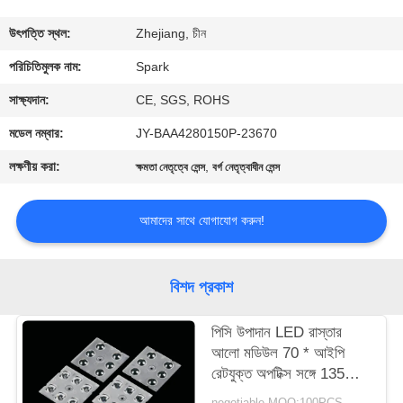
নিয়ন্ত্রণ
উৎপত্তি স্থল:
Zhejiang, চীন
আমাদের
পরিচিতিমুলক নাম:
Spark
সাথে
সাক্ষ্যদান:
CE, SGS, ROHS
যোগাযোগ
মডেল নম্বার:
JY-BAA4280150P-23670
লক্ষণীয় করা:
,
ক্ষমতা নেতৃত্বে লেন্স
বর্গ নেতৃত্বাধীন লেন্স
খবর
আমাদের সাথে যোগাযোগ করুন!
মামলা
বিশদ প্রকাশ
একটি
উদ্ধৃতি
পিসি উপাদান LED রাস্তার
আলো মডিউল 70 * আইপি
অনুরোধ
রেটযুক্ত অপটিক্স সঙ্গে 135
করুন
ডিগ্রী
negotiable MOQ:100PCS