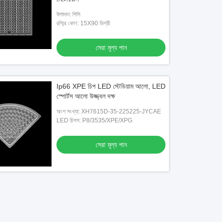
উপাদান: পিসি
রশ্মির কোণ: 15X90 ডিগ্রী
সেরা মূল্য পান
Ip66 XPE চিপ LED স্টেডিয়াম আলো, LED
স্পোর্টস আলো উজ্জ্বল দক্ষ
অংশ সংখ্যা: XH7615D-35-225225-JYCAE
LED চিপস: P8/3535/XPE/XPG
সেরা মূল্য পান