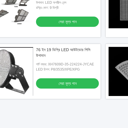
উপাদান: LED অপটিক্স লেন্স
রশ্মির কোণ: 9 ডিগ্রী
সেরা মূল্য পান
76 ইন 19 ডিগ্রি LED আউটডোর পিসি
উপাদান
পার্ট নম্বর: XH7609D-35-224224-JYCAE
LED চিপস: P8/3535/XPE/XPG
সেরা মূল্য পান