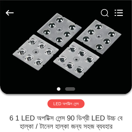
Spark
Optics
Technology
Co.,
LTD.
All
Rights
Reserved.
বাড়ি
পণ্য
আমাদের
সম্বন্ধে
কারখানা
LED অপটিক্স লেন্স
পরিদর্শন
6 1 LED অপটিক্স লেন্স 90 ডিগ্রী LED উচ্চ বে
গুণমান
হাল্কা / টানেল হাল্কা জন্য সহজ ব্যবহার