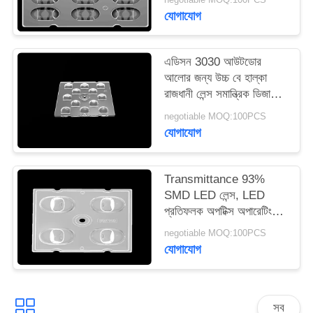
যোগাযোগ
সাইটম্যাপ
এডিসন 3030 আউটডোর
আলোর জন্য উচ্চ বে হাল্কা
গোপনীয়তা
রাজধানী লেন্স সমান্ত্রিক ডিজাইন
নীতি
LED
negotiable MOQ:100PCS
যোগাযোগ
Transmittance 93%
SMD LED লেন্স, LED
প্রতিফলক অপটিক্স অপারেটিং
তাপমাত্রা 90 ℃ নিচে
negotiable MOQ:100PCS
যোগাযোগ
সব