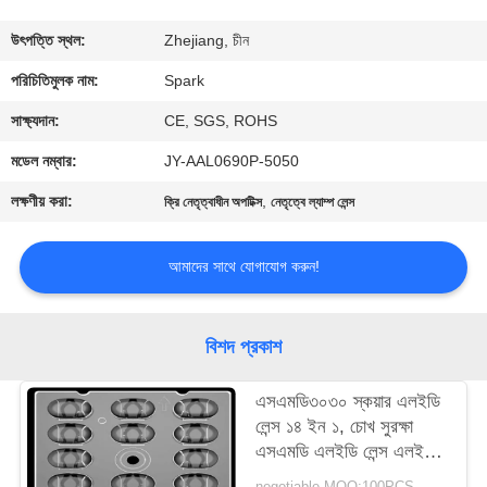
নিয়ন্ত্রণ
উৎপত্তি স্থল:
Zhejiang, চীন
আমাদের
পরিচিতিমুলক নাম:
Spark
সাথে
সাক্ষ্যদান:
CE, SGS, ROHS
যোগাযোগ
মডেল নম্বার:
JY-AAL0690P-5050
লক্ষণীয় করা:
,
ক্রি নেতৃত্বাধীন অপটিক্স
নেতৃত্বে ল্যাম্প লেন্স
খবর
আমাদের সাথে যোগাযোগ করুন!
মামলা
বিশদ প্রকাশ
একটি
উদ্ধৃতি
এসএমডি৩০৩০ স্কয়ার এলইডি
লেন্স ১৪ ইন ১, চোখ সুরক্ষা
অনুরোধ
এসএমডি এলইডি লেন্স এলইডি
করুন
স্ট্রিট লাইটিং এর জন্য
negotiable MOQ:100PCS