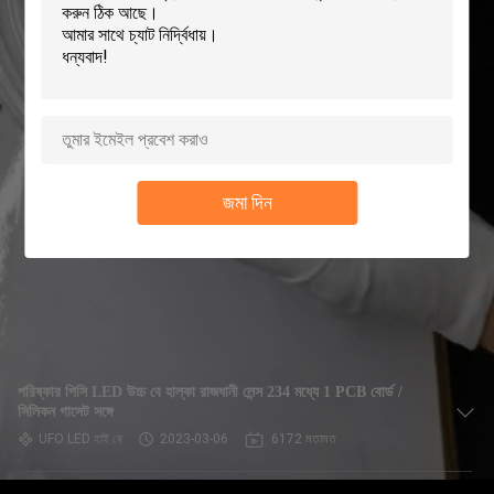
নিয়ন্ত্রণ
আমাদের
সাথে
যোগাযোগ
জমা দিন
খবর
মামলা
একটি
পরিষ্কার পিসি LED উচ্চ বে হাল্কা রাজধানী লেন্স 234 মধ্যে 1 PCB বোর্ড /
উদ্ধৃতি
সিলিকন গাসেট সঙ্গে
অনুরোধ
UFO LED হাই বে
2023-03-06
6172 মতামত
করুন