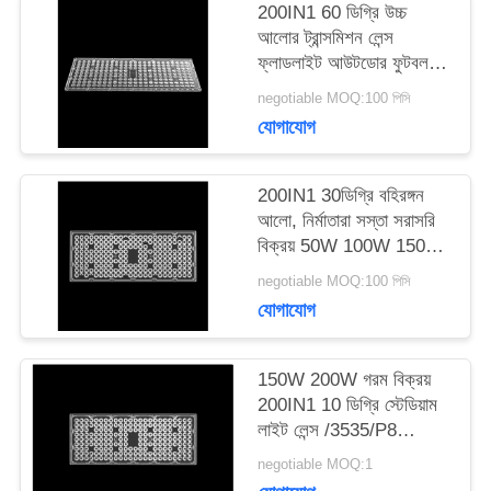
একটি
200IN1 60 ডিগ্রি উচ্চ
আলোর ট্রান্সমিশন লেন্স
উদ্ধৃতি
ফ্লাডলাইট আউটডোর ফুটবল
ক্ষেত্র 100W নেতৃত্বাধীন
অনুরোধ
negotiable MOQ:100 পিসি
স্টেডিয়াম আলো 150W
যোগাযোগ
200W
করুন
200IN1 30ডিগ্রি বহিরঙ্গন
আলো, নির্মাতারা সস্তা সরাসরি
সাইটম্যাপ
বিক্রয় 50W 100W 150W
200W LED স্টেডিয়াম লেন্স
negotiable MOQ:100 পিসি
গোপনীয়তা
যোগাযোগ
নীতি
150W 200W গরম বিক্রয়
200IN1 10 ডিগ্রি স্টেডিয়াম
লাইট লেন্স /3535/P8
LEDs,উচ্চ দক্ষতা
negotiable MOQ:1
((L439*W177mm)