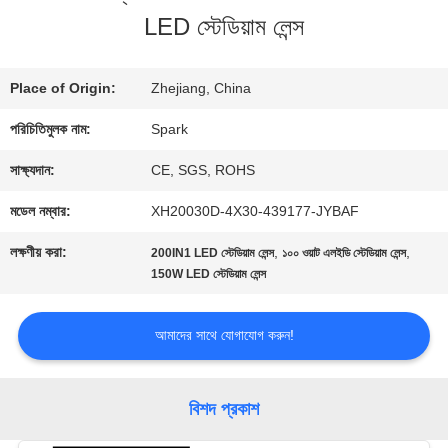
LED স্টেডিয়াম লেন্স
গুণমান
নিয়ন্ত্রণ
Place of Origin:
Zhejiang, China
পরিচিতিমুলক নাম:
Spark
আমাদের
সাক্ষ্যদান:
CE, SGS, ROHS
সাথে
মডেল নম্বার:
XH20030D-4X30-439177-JYBAF
যোগাযোগ
লক্ষণীয় করা:
,
,
200IN1 LED স্টেডিয়াম লেন্স
১০০ ওয়াট এলইডি স্টেডিয়াম লেন্স
150W LED স্টেডিয়াম লেন্স
খবর
আমাদের সাথে যোগাযোগ করুন!
মামলা
বিশদ প্রকাশ