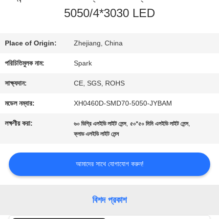
5050/4*3030 LED
গুণমান
নিয়ন্ত্রণ
Place of Origin:
Zhejiang, China
পরিচিতিমুলক নাম:
Spark
আমাদের
সাক্ষ্যদান:
CE, SGS, ROHS
সাথে
মডেল নম্বার:
XH0460D-SMD70-5050-JYBAM
যোগাযোগ
লক্ষণীয় করা:
,
,
৬০ ডিগ্রি এলইডি লাইট লেন্স
৫০*৫০ মিমি এলইডি লাইট লেন্স
ফ্লাড এলইডি লাইট লেন্স
খবর
আমাদের সাথে যোগাযোগ করুন!
মামলা
বিশদ প্রকাশ