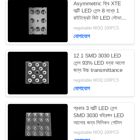
একটি
Asymmetric ক্রি XTE
মাল্টি LED লেন্স 8 মধ্যে 1
উদ্ধৃতি
রাইটক্রেট কিট LED সৌভাগ্য
হালকা জন্য
অনুরোধ
negotiable MOQ:100PCS
যোগাযোগ
করুন
12 1 SMD 3030 LED
লেন্স 93% LED বন্যা আলো
সাইটম্যাপ
জন্য উচ্চ transmittance
negotiable MOQ:100PCS
গোপনীয়তা
যোগাযোগ
নীতি
প্রকার 3 মাল্টি LED লেন্স
SMD 3030 বহিরঙ্গন LED
আলোর জন্য সিলিকন গোটাল
negotiable MOQ:100PCS