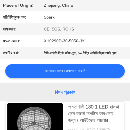
Place of Origin:
Zhejiang, China
গুণমান
পরিচিতিমুলক নাম:
Spark
নিয়ন্ত্রণ
সাক্ষ্যদান:
CE, SGS, ROHS
মডেল নম্বার:
XH0290D-30-5050-JY
আমাদের
লক্ষণীয় করা:
,
পিসি এলইডি স্ট্রিট লাইট লেন্স
৯০ ডিগ্রি এলইডি স্ট্রিট লাইট লেন্স
সাথে
যোগাযোগ
আমাদের সাথে যোগাযোগ করুন!
খবর
বিশদ প্রকাশ
ক্ষমতাশালী 180 1 LED হাল্কা
মামলা
লেন্স কার্লো অপটিক্স কারখানার
জন্য / আউটডোর আলোর
negotiable MOQ:100PCS