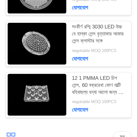
একটি
যোগাযোগ
উদ্ধৃতি
সংকীর্ণ রশ্মি 3030 LED উচ্চ
অনুরোধ
বে হাল্কা লেন্স বৃত্তাকার আকার
লেন্স ক্লাস্টার সঙ্গে
করুন
negotiable MOQ:100PCS
যোগাযোগ
সাইটম্যাপ
12 1 PMMA LED চিপ
লেন্স, 60 বক্ররেখা কোণ মাল্টি
গোপনীয়তা
বহিবাহুল্য বন্যা আলো জন্য লেন্স
নীতি
LED
negotiable MOQ:100PCS
যোগাযোগ
সব