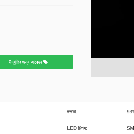
উদ্ধৃতির জন্য আবেদন
দক্ষতা:
93
LED চিপস:
SM