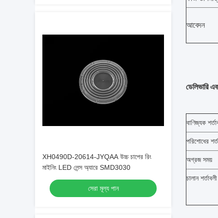
আবেদন
ডেলিভারি এব
বাণিজ্যক শর্তা
পরিশোধের শর্ত
XH0490D-20614-JYQAA উচ্চ চাপের রিং
অগ্রজ সময়
মাইনিং LED লেন্স অ্যারে SMD3030
চালান শর্তাবলী
সেরা মূল্য পান