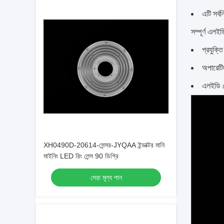
এটি সর্ব
সম্পূর্ণ এলই
প্রযুক্ত
অপারেটি
এলইডি র
XH0490D-20614-সেন্সর-JYQAA ইন্ডাক্টর মানি
মাইনিং LED রিং লেন্স 90 ডিগ্রি
সেরা মূল্য পান