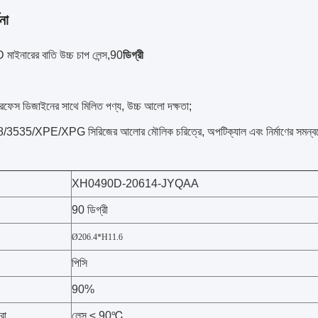
না
ইনারের বাতি উচ্চ চাপ লেন্স,90
ডিগ্রী
ারফেস ডিজাইনের সাথে মিলিত পণ্য, উচ্চ আলো দক্ষতা;
535/XPE/XPG সিরিজের আলোর মৌলিক চরিত্রে, অপটিক্যাল এবং নির্মাণের সমন্বয়ে
XH0490D-20614-JYQAA
90 ডিগ্রী
Ø206.4*H11.6
পিসি
90%
রা
লেন্স ≤ 90℃