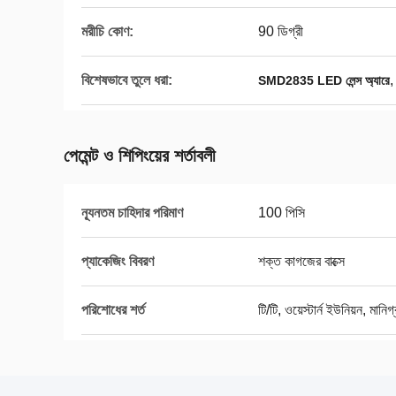
মরীচি কোণ:
90 ডিগ্রী
বিশেষভাবে তুলে ধরা:
SMD2835 LED লেন্স অ্যারে
পেমেন্ট ও শিপিংয়ের শর্তাবলী
ন্যূনতম চাহিদার পরিমাণ
100 পিসি
প্যাকেজিং বিবরণ
শক্ত কাগজের বাক্সে
পরিশোধের শর্ত
টি/টি, ওয়েস্টার্ন ইউনিয়ন, মানিগ