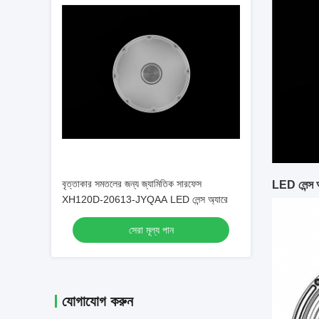
বৃত্তাকার সমতলের জন্য জ্যামিতিক সারফেস
LED লেন্স 
XH120D-20613-JYQAA LED লেন্স অ্যারে
সেরা মূল্য পান
যোগাযোগ করুন