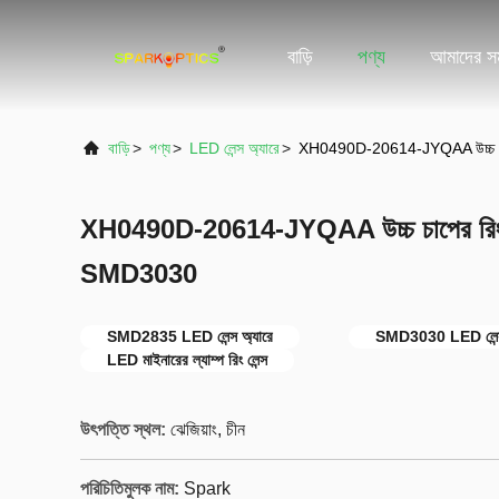
বাড়ি
পণ্য
আমাদের সম
বাড়ি
>
পণ্য
>
LED লেন্স অ্যারে
>
XH0490D-20614-JYQAA উচ্চ চাপে
XH0490D-20614-JYQAA উচ্চ চাপের রিং মা
SMD3030
SMD2835 LED লেন্স অ্যারে
SMD3030 LED লেন্স
LED মাইনারের ল্যাম্প রিং লেন্স
উৎপত্তি স্থল:
ঝেজিয়াং, চীন
পরিচিতিমুলক নাম:
Spark