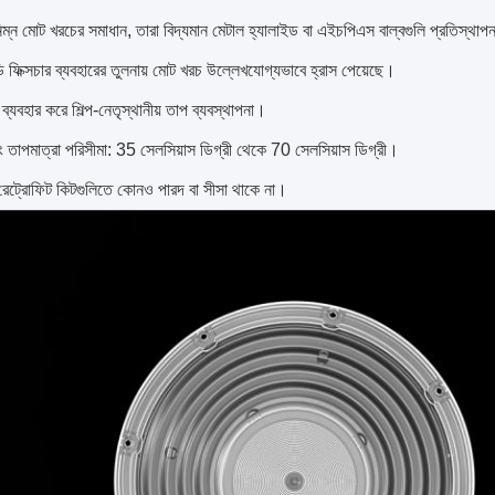
নিম্ন মোট খরচের সমাধান, তারা বিদ্যমান মেটাল হ্যালাইড বা এইচপিএস বাল্বগুলি প্রতিস্থাপ
ডি ফিক্সচার ব্যবহারের তুলনায় মোট খরচ উল্লেখযোগ্যভাবে হ্রাস পেয়েছে।
ি ব্যবহার করে শিল্প-নেতৃস্থানীয় তাপ ব্যবস্থাপনা।
ং তাপমাত্রা পরিসীমা: 35 সেলসিয়াস ডিগ্রী থেকে 70 সেলসিয়াস ডিগ্রী।
েট্রোফিট কিটগুলিতে কোনও পারদ বা সীসা থাকে না।