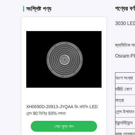
পণ্যের বর্ণ
সংশ্লিষ্ট পণ্য
3030 LED মা
জ্যামিতিক স
Osram P8/3
অংশ সংখ্যা
মরীচি কোণ
মাত্রা
XH0690D-20913-JYQAA রিং মাইনিং LED
লেন্স উপাদান
লেন্স 90 ডিগ্রি 93% দক্ষতা
ট্রান্সমিট্যান্স
সেরা মূল্য পান
কাজ তাপমাত্